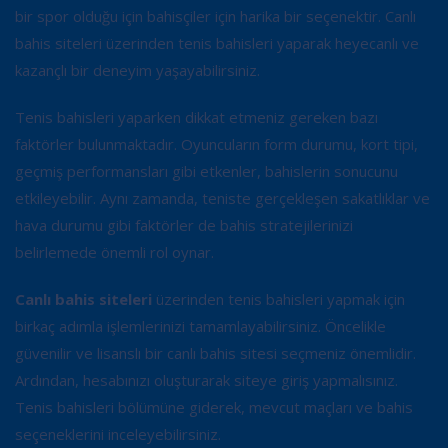
bir spor olduğu için bahisçiler için harika bir seçenektir. Canlı
bahis siteleri üzerinden tenis bahisleri yaparak heyecanlı ve
kazançlı bir deneyim yaşayabilirsiniz.
Tenis bahisleri yaparken dikkat etmeniz gereken bazı
faktörler bulunmaktadır. Oyuncuların form durumu, kort tipi,
geçmiş performansları gibi etkenler, bahislerin sonucunu
etkileyebilir. Aynı zamanda, teniste gerçekleşen sakatlıklar ve
hava durumu gibi faktörler de bahis stratejilerinizi
belirlemede önemli rol oynar.
Canlı bahis siteleri
üzerinden tenis bahisleri yapmak için
birkaç adımla işlemlerinizi tamamlayabilirsiniz. Öncelikle
güvenilir ve lisanslı bir canlı bahis sitesi seçmeniz önemlidir.
Ardından, hesabınızı oluşturarak siteye giriş yapmalısınız.
Tenis bahisleri bölümüne giderek, mevcut maçları ve bahis
seçeneklerini inceleyebilirsiniz.