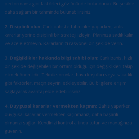
performansı gibi faktörleri göz önünde bulundurun. Bu şekilde
daha sağlam bir tahminde bulunabilirsiniz.
2. Disiplinli olun:
Canlı bahiste tahminler yaparken, anlık
kararlar yerine disiplinli bir strateji izleyin. Planınıza sadık kalın
ve acele etmeyin. Kararlarınızı rasyonel bir şekilde verin.
3. Değişiklikler hakkında bilgi sahibi olun:
Canlı bahis, hızlı
bir şekilde değişebilen bir ortam olduğu için değişiklikleri takip
etmek önemlidir. Teknik sorunlar, hava koşulları veya sakatlık
gibi faktörler, maçın seyrini etkileyebilir. Bu bilgilere erişim
sağlayarak avantaj elde edebilirsiniz.
4. Duygusal kararlar vermekten kaçının:
Bahis yaparken
duygusal kararlar vermekten kaçınmanız, daha başarılı
olmanızı sağlar. Kendinizi kontrol altında tutun ve mantığınıza
güvenin.