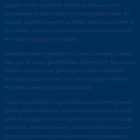
popüler olan bir seçenektir. Basketbol, heyecan verici
mücadeleleri ve hızlı tempolu oyun tarzıyla dikkat çeker. Bu
nedenle, basketbolseverler tarafından sıklıkla tercih edilen bir
spor dalıdır. Canlı bahis sitelerinde basketbola yönelik birçok
farklı bahis seçeneği sunulmaktadır.
Basketbol bahisleri genellikle maç sonucu, handikap, toplam
sayı, çeyrek sonucu gibi farklı bahis türlerini içerir. Maç sonucu
bahisleri, sadece maçın galibi üzerine yapılan bahislerdir.
Handikap bahisleri ise zayıf olan takıma önceden belirlenen
bir handikap eklenerek yapılan bahislerdir.
Toplam sayı bahisleri, maçın toplam sayısını tahmin etmeye
yönelik yapılan bahislerdir. Çeyrek sonucu bahisleri ise maçın
belirli bir çeyreğinin sonucunu tahmin etmeye yönelik yapılan
bahislerdir. Basketbolseverler, canlı bahis sitelerinde bu ve
benzeri birçok bahis seçeneği arasından tercih yapabilirler.