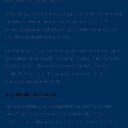
belirli bir miktar bonus kazanır.
Dönüş Bonusu:
Dönüş bonusu, oyuncuların belirli bir dönemde
yaptıkları bahislerin bir kısmını geri almalarını sağlar. Bu
bonus, oyuncuların kaybettikleri parayı telafi etmelerini ve
yine bahis yapmalarını teşvik eder.
Sadakat Bonusu:
Sadakat bonusu, düzenli olarak bahis yapan
oyunculara verilen özel bir bonustur. Oyuncu, belirli bir süre
boyunca düzenli olarak bahis yaparsa, sadakat bonusu
alabilir. Bu bonus genellikle para yatırma veya özel
promosyonlar şeklinde verilir.
Hoş Geldin Bonusları
Canlı bahis siteleri, yeni kullanıcılara hoş geldin bonusları
sunarak onları teşvik etmektedir. Bu bonuslar, hesap
açtığınızda veya ilk para yatırdığınızda size verilir. İşte en iyi