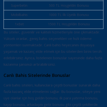
Superbetin
500 TL Hoşgeldin Bonusu
Mobilbahis
1000 TL İlk Üyelik Bonusu
1xBet
1500 TL Hoşgeldin Bonusu
Bu siteler, güvenilir ve kaliteli hizmetleriyle öne çıkmaktadır.
Yüksek oranlar, geniş bahis seçenekleri ve hızlı ödeme
yöntemleri sunmaktadır. Canlı bahis heyecanını doyasıya
yaşamak ve kazanç elde etmek için bu sitelerden birini tercih
edebilirsiniz. Ayrıca, listelenen bonuslar sayesinde daha fazla
kazanma şansınızı artırabilirsiniz.
Canlı Bahis Sitelerinde Bonuslar
Canlı bahis siteleri, kullanıcılara çeşitli bonuslar sunarak daha
fazla kazanç elde etmelerini sağlar. Bu bonuslar, siteye yeni
üye olanlar için hoş geldin bonusu, ilk para yatırma bonusu,
kayıp bonusu, arkadaşını getir bonusu gibi çeşitli şekillerde