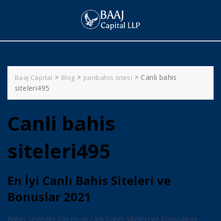
Skip
to
content
>
>
>
Canli bahis
Baaj Capital
Blog
paribahis sitesi
siteleri495
Canli bahis
siteleri495
En İyi Canlı Bahis Siteleri ve
Bonuslar 2021
Bahis severler için en iyi canlı bahis siteleri ve bonuslarını