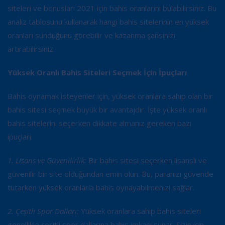
siteleri ve bonusları 2021 için bahis oranlarını bulabilirsiniz. Bu
analiz tablosunu kullanarak hangi bahis sitelerinin en yüksek
oranları sunduğunu görebilir ve kazanma şansınızı
artırabilirsiniz.
Yüksek Oranlı Bahis Siteleri Seçmek İçin İpuçları
Bahis oynamak isteyenler için, yüksek oranlara sahip olan bir
bahis sitesi seçmek büyük bir avantajdır. İşte yüksek oranlı
bahis sitelerini seçerken dikkate almanız gereken bazı
ipuçları:
1. Lisans ve Güvenilirlik:
Bir bahis sitesi seçerken lisanslı ve
güvenilir bir site olduğundan emin olun. Bu, paranızı güvende
tutarken yüksek oranlarla bahis oynayabilmenizi sağlar.
2. Çeşitli Spor Dalları:
Yüksek oranlara sahip bahis siteleri
genellikle çeşitli spor dallarına bahis imkanı sunar. Sizin için