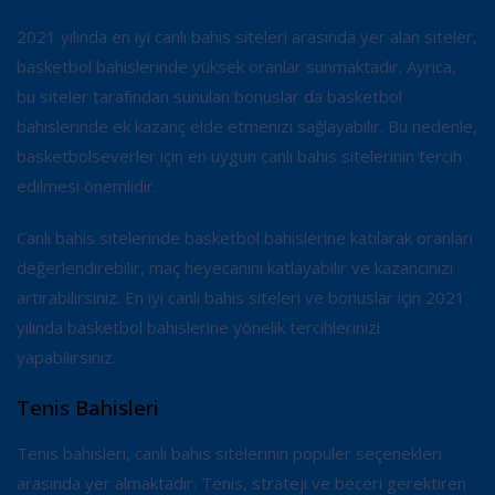
2021 yılında en iyi canlı bahis siteleri arasında yer alan siteler,
basketbol bahislerinde yüksek oranlar sunmaktadır. Ayrıca,
bu siteler tarafından sunulan bonuslar da basketbol
bahislerinde ek kazanç elde etmenizi sağlayabilir. Bu nedenle,
basketbolseverler için en uygun canlı bahis sitelerinin tercih
edilmesi önemlidir.
Canlı bahis sitelerinde basketbol bahislerine katılarak oranları
değerlendirebilir, maç heyecanını katlayabilir ve kazancınızı
artırabilirsiniz. En iyi canlı bahis siteleri ve bonuslar için 2021
yılında basketbol bahislerine yönelik tercihlerinizi
yapabilirsiniz.
Tenis Bahisleri
Tenis bahisleri, canlı bahis sitelerinin popüler seçenekleri
arasında yer almaktadır. Tenis, strateji ve beceri gerektiren