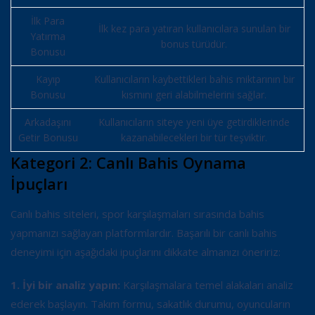
İlk Para
İlk kez para yatıran kullanıcılara sunulan bir
Yatırma
bonus türüdür.
Bonusu
Kayıp
Kullanıcıların kaybettikleri bahis miktarının bir
Bonusu
kısmını geri alabilmelerini sağlar.
Arkadaşını
Kullanıcıların siteye yeni üye getirdiklerinde
Getir Bonusu
kazanabilecekleri bir tür teşviktir.
Kategori 2: Canlı Bahis Oynama
İpuçları
Canlı bahis siteleri, spor karşılaşmaları sırasında bahis
yapmanızı sağlayan platformlardır. Başarılı bir canlı bahis
deneyimi için aşağıdaki ipuçlarını dikkate almanızı öneririz:
1. İyi bir analiz yapın:
Karşılaşmalara temel alakaları analiz
ederek başlayın. Takım formu, sakatlık durumu, oyuncuların