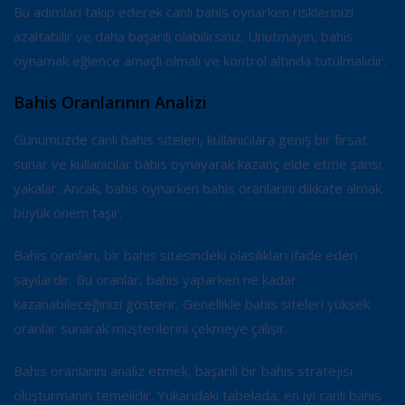
Bu adımları takip ederek canlı bahis oynarken risklerinizi
azaltabilir ve daha başarılı olabilirsiniz. Unutmayın, bahis
oynamak eğlence amaçlı olmalı ve kontrol altında tutulmalıdır.
Bahis Oranlarının Analizi
Günümüzde canlı bahis siteleri, kullanıcılara geniş bir fırsat
sunar ve kullanıcılar bahis oynayarak kazanç elde etme şansı
yakalar. Ancak, bahis oynarken bahis oranlarını dikkate almak
büyük önem taşır.
Bahis oranları, bir bahis sitesindeki olasılıkları ifade eden
sayılardır. Bu oranlar, bahis yaparken ne kadar
kazanabileceğinizi gösterir. Genellikle bahis siteleri yüksek
oranlar sunarak müşterilerini çekmeye çalışır.
Bahis oranlarını analiz etmek, başarılı bir bahis stratejisi
oluşturmanın temelidir. Yukarıdaki tabelada, en iyi canlı bahis