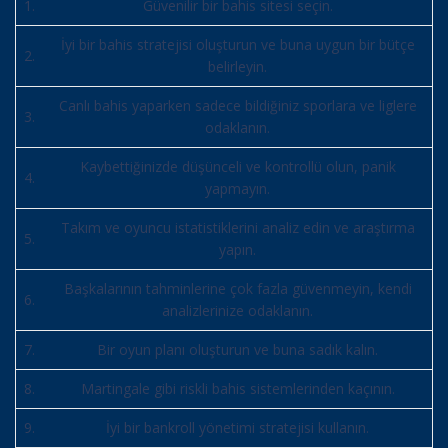
1.
Güvenilir bir bahis sitesi seçin.
İyi bir bahis stratejisi oluşturun ve buna uygun bir bütçe
2.
belirleyin.
Canlı bahis yaparken sadece bildiğiniz sporlara ve liglere
3.
odaklanın.
Kaybettiğinizde düşünceli ve kontrollü olun, panik
4.
yapmayın.
Takım ve oyuncu istatistiklerini analiz edin ve araştırma
5.
yapın.
Başkalarının tahminlerine çok fazla güvenmeyin, kendi
6.
analizlerinize odaklanın.
7.
Bir oyun planı oluşturun ve buna sadık kalın.
8.
Martingale gibi riskli bahis sistemlerinden kaçının.
9.
İyi bir bankroll yönetimi stratejisi kullanın.