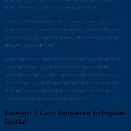
önemli olan sporları destekleyen bir site seçin.
3. Bonus ve Promosyonlar:
Yüksek oranlı bahis siteleri
genellikle çekici bonus ve promosyonlar sunar. Bu bonusları
ve promosyonları değerlendirerek daha kazançlı bir bahis
deneyimi yaşayabilirsiniz.
Bahis oranlarının analizi, bahis sitelerini karşılaştırmak ve en iyi
seçeneği bulmak için önemlidir. Yüksek oranlarla bahis
oynamak, kazanma şansınızı artırır ve daha büyük kazançlar
elde etmenizi sağlar. En iyi canlı bahis siteleri ve bonusları
2021 için bahis oranlarını değerlendirerek, siz de daha
kazançlı bir bahis deneyimi yaşayabilirsiniz.
Kategori 3: Canlı Bahislerde En Popüler
Sporlar