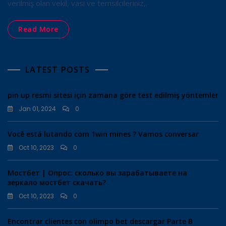
verilmiş olan vekil, vasi ve temsilcileriniz,.
Read More
LATEST POSTS
pin up resmi sitesi için zamana göre test edilmiş yöntemler
Jan 01, 2024
0
Você está lutando com 1win mines ? Vamos conversar
Oct 10, 2023
0
Мостбет | Опрос: сколько вы зарабатываете на
зеркало мостбет скачать?
Oct 10, 2023
0
Encontrar clientes con olimpo bet descargar Parte B