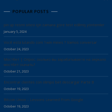
POPULAR POSTS
pin up resmi sitesi için zamana göre test edilmiş yöntemler
January 5, 2024
Você está lutando com 1win mines ? Vamos conversar
October 24, 2023
Мостбет | Опрос: сколько вы зарабатываете на зеркало
мостбет скачать?
October 21, 2023
Encontrar clientes con olimpo bet descargar Parte B
October 19, 2023
Bitcoin Union – Lessons Learned From Google
October 19, 2023