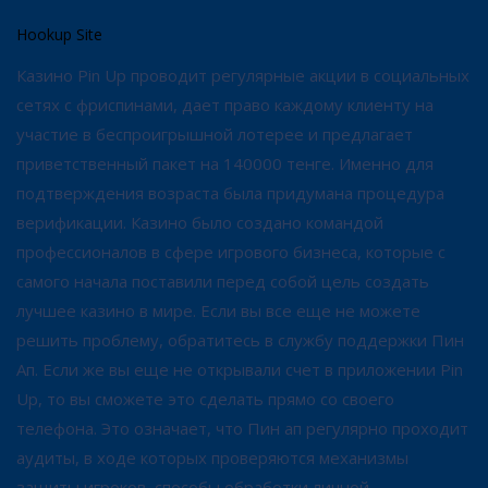
Hookup Site
Казино Pin Up проводит регулярные акции в социальных
сетях с фриспинами, дает право каждому клиенту на
участие в беспроигрышной лотерее и предлагает
приветственный пакет на 140000 тенге. Именно для
подтверждения возраста была придумана процедура
верификации. Казино было создано командой
профессионалов в сфере игрового бизнеса, которые с
самого начала поставили перед собой цель создать
лучшее казино в мире. Если вы все еще не можете
решить проблему, обратитесь в службу поддержки Пин
Ап. Если же вы еще не открывали счет в приложении Pin
Up, то вы сможете это сделать прямо со своего
телефона. Это означает, что Пин ап регулярно проходит
аудиты, в ходе которых проверяются механизмы
защиты игроков, способы обработки личной