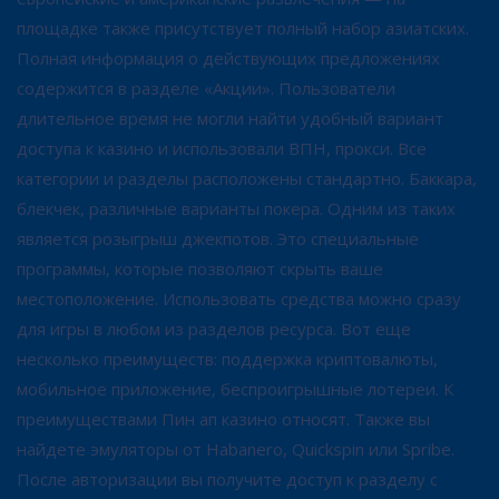
площадке также присутствует полный набор азиатских.
Полная информация о действующих предложениях
содержится в разделе «Акции». Пользователи
длительное время не могли найти удобный вариант
доступа к казино и использовали ВПН, прокси. Все
категории и разделы расположены стандартно. Баккара,
блекчек, различные варианты покера. Одним из таких
является розыгрыш джекпотов. Это специальные
программы, которые позволяют скрыть ваше
местоположение. Использовать средства можно сразу
для игры в любом из разделов ресурса. Вот еще
несколько преимуществ: поддержка криптовалюты,
мобильное приложение, беспроигрышные лотереи. К
преимуществами Пин ап казино относят. Также вы
найдете эмуляторы от Habanero, Quickspin или Spribe.
После авторизации вы получите доступ к разделу с