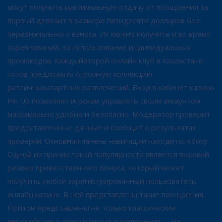
могут получить максимальную отдачу от поощрения за
первый депозит в размере пятидесяти долларов без
первоначального взноса. Их можно получить и во время
соревнований, за использование индивидуальных
промокодов. Каждыйвторой онлайн клуб в Казахстане
готов предложить огромную коллекцию
различныхазартных развлечений. Вход в кабинет казино
Pin Up позволяет игрокам управлять своим аккаунтом
максимально удобно и безопасно. Модератор проверит
предоставленные данные и сообщит о результатах
проверки. Основная панель навигации находится сбоку.
Одной из причин такой популярности является высокий
размер приветственного бонуса, который может
получить любой зарегистрированный пользователь
онлайн казино. В ней представлены такие поощрения.
Притом представлены не только классические
европейские и американские развлечения — на