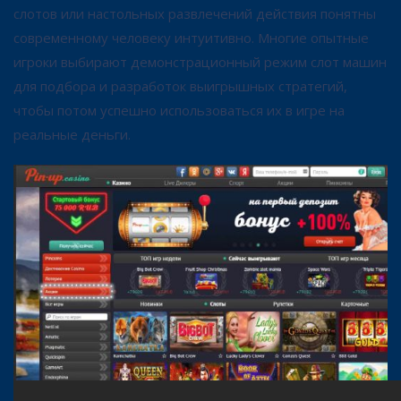
слотов или настольных развлечений действия понятны
современному человеку интуитивно. Многие опытные
игроки выбирают демонстрационный режим слот машин
для подбора и разработок выигрышных стратегий,
чтобы потом успешно использоваться их в игре на
реальные деньги.