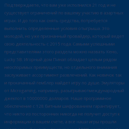
Подтверждаете, что вам уже исполнился 21 год и не
существует ограничений по вашему участию в азартных
играх. И до того как снять средства, потребуется
выполнить определенные условия отыгрыша. Это
молодой, но уже признанный провайдер, который ведет
свою деятельность с 2015 года. Самыми успешными
представителями этого раздела можно назвать Кено,
Lucky 5В. Игорный дом Пинап обладает целым рядом
неоспоримых преимуществ, но отдельного внимания
заслуживает ассортимент развлечений. Как новичок так
и прокачанный гемблер найдет игру по душе. Эмуляторы
от Microgaming, например, разыгрываютмеждународный
джекпот в 10000000 долларов. Наше программное
обеспечение с 128 битным шифрованием гарантирует,
что никто из посторонних никогда не получит доступ к
информации о вашем счете, а все наши игры прошли