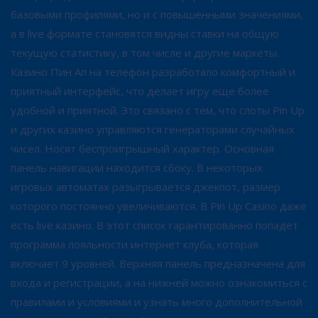
базовыми профилями, но и с повышенными значениями,
а в live формате становятся видны ставки на общую
текущую статистику, в том числе и другие маркеты.
Казино Пин Ап на телефон разработало комфортный и
приятный интерфейс, что делает игру еще более
удобной и приятной. Это связано с тем, что слоты Pin Up
и других казино управляются генераторами случайных
чисел. Носят беспроигрышный характер. Основная
панель навигации находится сбоку. В некоторых
игровых автоматах разыгрывается джекпот, размер
которого постоянно увеличиваются. В Pin Up Casino даже
есть live казино. В этот список гарантированно попадет
программа лояльности интернет клуба, которая
включает 9 уровней. Верхняя панель предназначена для
входа и регистрации, а на нижней можно ознакомиться с
правилами и условиями и узнать много дополнительной