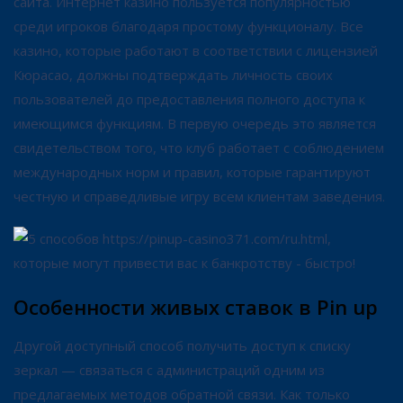
сайта. Интернет казино пользуется популярностью
среди игроков благодаря простому функционалу. Все
казино, которые работают в соответствии с лицензией
Кюрасао, должны подтверждать личность своих
пользователей до предоставления полного доступа к
имеющимся функциям. В первую очередь это является
свидетельством того, что клуб работает с соблюдением
международных норм и правил, которые гарантируют
честную и справедливые игру всем клиентам заведения.
Особенности живых ставок в Pin up
Другой доступный способ получить доступ к списку
зеркал — связаться с администраций одним из
предлагаемых методов обратной связи. Как только