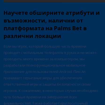
Научете обширните атрибути и
възможности, налични от
платформата на Palms Bet в
различни локации
Если вы игрок, который большую часть времени
проводит с мобильным телефоном в руках и не может
проводить много времени за компьютером, мы
разработали полнофункциональное мобильное
приложение для пользователей Android. Пин Ап
принимает серьезные меры для обеспечения
ответственной игры и защиты безопасности своих
игроков. К сожалению, в некоторых случая необходимо
чуть больше времени на завершение всех
формальностей. Также работает круглосуточный