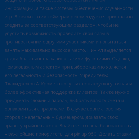
информации, а также системы обеспечения случайности
игр. В связи с этим геймерам рекомендуется пристально
следить за соответствующим разделом, чтобы не
упустить возможность проверить свои силы в
противостоянии с другими участниками и попытаться
занять максимально высокое место. Пин Ап выделяется
среди большинства казино такими функциями. Однако,
немаловажным аспектом при выборе казино является
его легальность и безопасность. Учредитель:
Тхалиджоков А. Кроме того, у них есть круглосуточная и
более эффективная поддержка клиентов. Также нужно
придумать сложный пароль, выбрать валюту счета и
ознакомиться с правилами. В случае возникновения
споров с нелегальным букмекером, доказать свою
правоту крайне сложно. Знайте, что ваша безопасность
– важнейшие приоритеты для pin up 950. Делать ставки