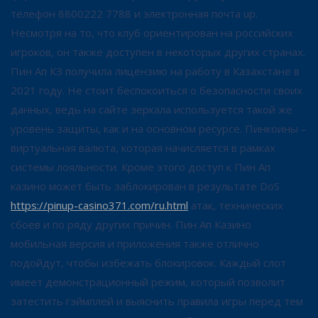
телефон 8800222 7788 и электронная почта up.
Несмотря на то, что клуб ориентирован на российских
игроков, он также доступен в некоторых других странах.
Пин Ап КЗ получила лицензию на работу в Казахстане в
2021 году. Не стоит беспокоиться о безопасности своих
данных, ведь на сайте зеркала используется такой же
уровень защиты, как и на основном ресурсе. Пинкоины –
виртуальная валюта, которая начисляется в рамках
системы лояльности. Кроме этого доступ к Пин Ап
казино может быть заблокирован в результате DoS
https://pinup-casino371.com/ru.html
атак, технических
сбоев и по ряду других причин. Пин Ап Казино
мобильная версия и приложения также отлично
подойдут, чтобы избежать блокировок. Каждый слот
имеет демонстрационный режим, который позволит
затестить гэймплей и выяснить правила игры перед тем