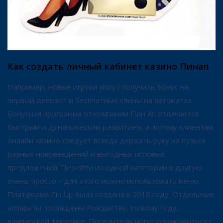
Как создать личный кабинет казино Пинап
Например, новые игроки могут получить бонус на
первый депозит и бесплатные спины на автоматах.
Бонусная программа от компании Пин Ап отличается
быстрым и динамическим развитием, а потому клиентам
онлайн казино следует всегда держать руку на пульсе
разных нововведений и выгодных игровых
предложений. Перейти из одной категории в другую
очень просто – для этого можно использовать меню.
Платформа Pin Up была создана в 2016 году. Отдельные
аппараты посвящены Рождеству, Новому году,
вампирской тематике. Посетители могут ознакомиться с