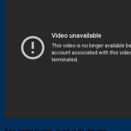
Как пополнить счет и вывести