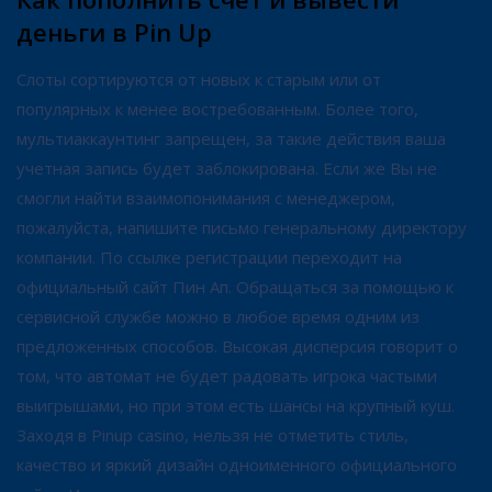
деньги в Pin Up
Слоты сортируются от новых к старым или от
популярных к менее востребованным. Более того,
мультиаккаунтинг запрещен, за такие действия ваша
учетная запись будет заблокирована. Если же Вы не
смогли найти взаимопонимания с менеджером,
пожалуйста, напишите письмо генеральному директору
компании. По ссылке регистрации переходит на
официальный сайт Пин Ап. Обращаться за помощью к
сервисной службе можно в любое время одним из
предложенных способов. Высокая дисперсия говорит о
том, что автомат не будет радовать игрока частыми
выигрышами, но при этом есть шансы на крупный куш.
Заходя в Pinup casino, нельзя не отметить стиль,
качество и яркий дизайн одноименного официального