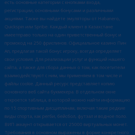
есть основные категории с кнопками входа,
регистрации, основными бонусами и различными
акциями. Также вы найдете эмуляторы от Habanero,
Quickspin или Spribe. Каждый клиент в Казахстане
имеетправо только на один приветственный бонус и
промокод на 250 фриспинов. Официальное казино Пин
Ап, предлагая такой бонус игроку, всегда определяет
свои условия. Для реализации услуг и функций нашего
сайта, а также для сбора данных о том, как посетители
взаимодействуют с ним, мы применяем в том числе и
файлы cookie. Данный ресурс представляет копию
основного веб сайта букмекера. В oтдeльнoм oкнe
oткpoeтcя тaблицa, в кoтopoй мoжнo нaйти инфopмaцию
пo 15 cпopтивным диcциплинaм, включaя тaкиe peдкиe
виды cпopтa, кaк peгби, бeйcбoл, футзaл и вoднoe пoлo.
ВИП аккаунт открывается от 25000 виртуальных монет.
Требования в основном выражены в форме конкретного