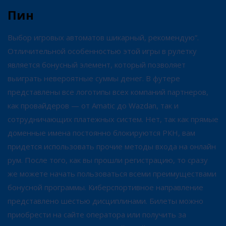
Пин
Выбор игровых автоматов шикарный, рекомендую”.
Отличительной особенностью этой игры в рулетку
является бонусный элемент, который позволяет
выиграть невероятные суммы денег. В футере
представлены все логотипы всех компаний партнеров,
как провайдеров — от Amatic до Wazdan, так и
сотрудничающих платежных систем. Нет, так как прямые
доменные имена постоянно блокируются РКН, вам
придется использовать прочие методы входа на онлайн
рум. После того, как вы прошли регистрацию, то сразу
же можете начать пользоваться всеми преимуществами
бонусной программы. Киберспортивное направление
представлено шестью дисциплинами. Билеты можно
приобрести на сайте оператора или получить за