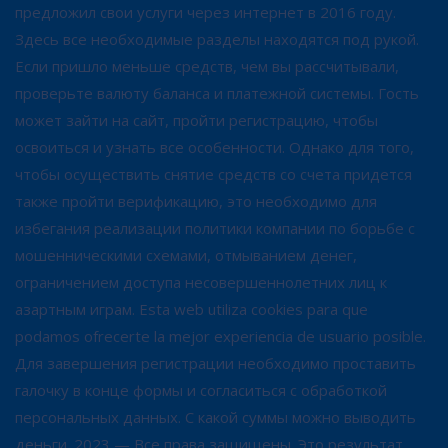
предложил свои услуги через интернет в 2016 году.
Здесь все необходимые разделы находятся под рукой.
Если пришло меньше средств, чем вы рассчитывали,
проверьте валюту баланса и платежной системы. Гость
может зайти на сайт, пройти регистрацию, чтобы
освоиться и узнать все особенности. Однако для того,
чтобы осуществить снятие средств со счета придется
также пройти верификацию, это необходимо для
избегания реализации политики компании по борьбе с
мошенническими схемами, отмыванием денег,
ограничением доступа несовершеннолетних лиц к
азартным играм. Esta web utiliza cookies para que
podamos ofrecerte la mejor experiencia de usuario posible.
Для завершения регистрации необходимо проставить
галочку в конце формы и согласиться с обработкой
персональных данных. С какой суммы можно выводить
деньги. 2023 — Все права защищены. Это результат