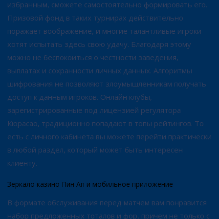
избранным, сможете самостоятельно формировать его.
Призовой фонд в таких турнирах действительно
поражает воображение, и многие талантливые игроки
хотят испытать здесь свою удачу. Благодаря этому
можно не беспокоиться о честности заведения,
выплатах и сохранности личных данных. Алгоритмы
шифрования не позволяют злоумышленникам получать
доступ к данным игроков. Онлайн клубы,
зарегистрированные под лицензией регулятора
Кюрасао, традиционно попадают в топы рейтингов. То
есть с личного кабинета вы можете перейти практически
в любой раздел, который может быть интересен
клиенту.
Зеркало казино Пин Ап и мобильное приложение
В формате обслуживания перед матчем вам понравится
набор предложенных тоталов и фор, причем не только с