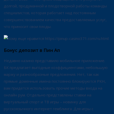
долгой, продуманной и плодотворной работы команды
специалистов, которая работает над постоянным
совершенствованием качества предоставляемых услуг,
что приносит свои плоды.
Бонус депозит в Пин Ап
Недавно казино представило мобильное приложение.
БК предлагает выгодные коэффициентами, небольшую
маржу и разнообразные предложения. Нет, так как
прямые доменные имена постоянно блокируются РКН,
вам придется использовать прочие методы входа на
онлайн рум. Отдельно представлены ставки на
виртуальный спорт и ТВ игры – новинку для
русскоязычного интернет гемблинга. Для игры с